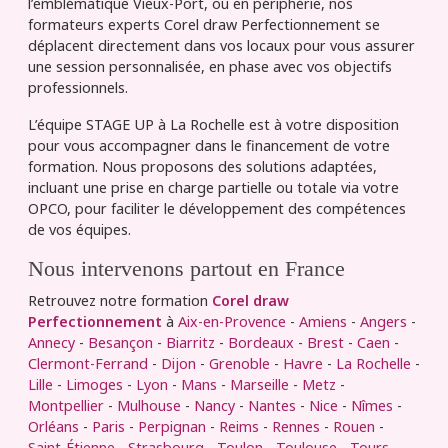
l’emblématique Vieux-Port, ou en périphérie, nos
formateurs experts Corel draw Perfectionnement se
déplacent directement dans vos locaux pour vous assurer
une session personnalisée, en phase avec vos objectifs
professionnels.
L’équipe STAGE UP à La Rochelle est à votre disposition
pour vous accompagner dans le financement de votre
formation. Nous proposons des solutions adaptées,
incluant une prise en charge partielle ou totale via votre
OPCO, pour faciliter le développement des compétences
de vos équipes.
Nous intervenons partout en France
Retrouvez notre formation
Corel draw
Perfectionnement
à
Aix-en-Provence
-
Amiens
-
Angers
-
Annecy
-
Besançon
-
Biarritz
-
Bordeaux
-
Brest
-
Caen
-
Clermont-Ferrand
-
Dijon
-
Grenoble
-
Havre
-
La Rochelle
-
Lille
-
Limoges
-
Lyon
-
Mans
-
Marseille
-
Metz
-
Montpellier
-
Mulhouse
-
Nancy
-
Nantes
-
Nice
-
Nîmes
-
Orléans
-
Paris
-
Perpignan
-
Reims
-
Rennes
-
Rouen
-
Saint-Étienne
-
Strasbourg
-
Toulon
-
Toulouse
-
Tours
...