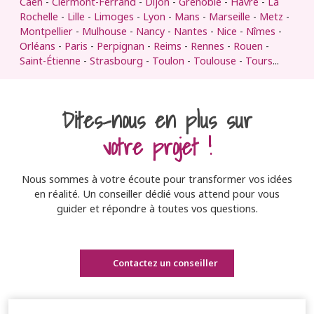
Caen
-
Clermont-Ferrand
-
Dijon
-
Grenoble
-
Havre
-
La
Rochelle
-
Lille
-
Limoges
-
Lyon
-
Mans
-
Marseille
-
Metz
-
Montpellier
-
Mulhouse
-
Nancy
-
Nantes
-
Nice
-
Nîmes
-
Orléans
-
Paris
-
Perpignan
-
Reims
-
Rennes
-
Rouen
-
Saint-Étienne
-
Strasbourg
-
Toulon
-
Toulouse
-
Tours
...
Dites-nous en plus sur
votre projet !
Nous sommes à votre écoute pour transformer vos idées
en réalité. Un conseiller dédié vous attend pour vous
guider et répondre à toutes vos questions.
Contactez un conseiller